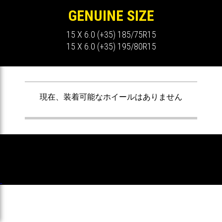
GENUINE SIZE
15 X 6.0 (+35) 185/75R15
15 X 6.0 (+35) 195/80R15
ません
現在、装着可能なホイールはありません
現在


Copyright 2026 MOMO JAPAN LTD. All
Rights Reserved.