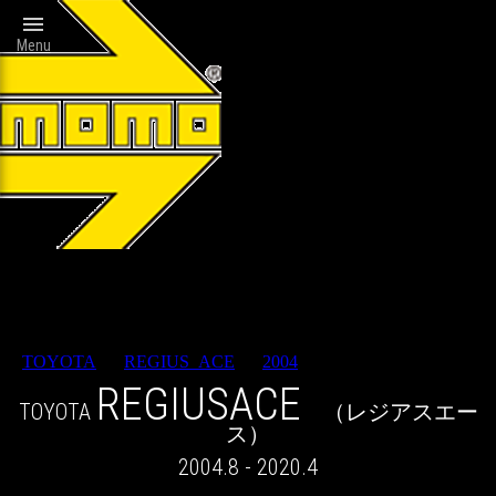

Menu
Wheels catalog
TOYOTA
>
REGIUS_ACE
>
2004
> RESULT
REGIUSACE
TOYOTA
（レジアスエー
ス）
2004.8 - 2020.4