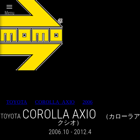

Menu
Wheels catalog
TOYOTA
>
COROLLA_AXIO
>
2006
> RESULT
COROLLA AXIO
TOYOTA
（カローラア
クシオ）
2006.10 - 2012.4