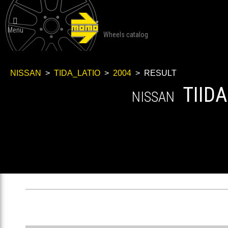

Menu
Wheels catalog
NISSAN
>
TIDA_LATIO
>
2004
> RESULT
TIIDA
NISSAN