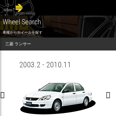

Menu
Wheels catalog
Wheel Search
車種からホイールを探す
三菱 ランサー
2003.2 - 2010.11

