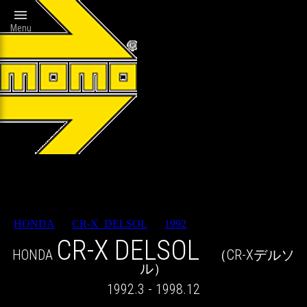

Menu
Wheels catalog
HONDA
>
CR-X_DELSOL
>
1992
> RESULT
CR-X DELSOL
HONDA
（CR-Xデルソ
ル）
1992.3 - 1998.12