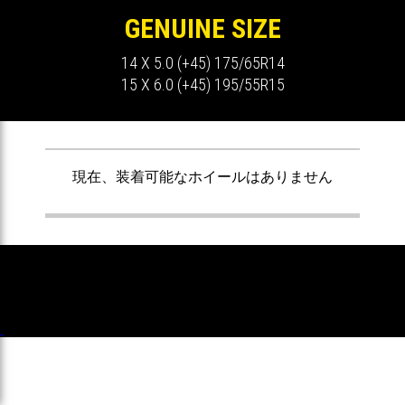
GENUINE SIZE
14 X 5.0 (+45) 175/65R14
15 X 6.0 (+45) 195/55R15
ません
現在、装着可能なホイールはありません
現在


Copyright 2026 MOMO JAPAN LTD. All
Rights Reserved.